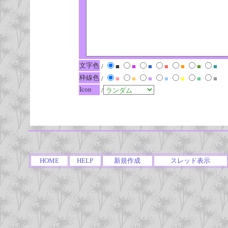
文字色
/
■
■
■
■
■
■
■
枠線色
/
■
■
■
■
■
■
■
Icon
/
HOME
HELP
新規作成
スレッド表示