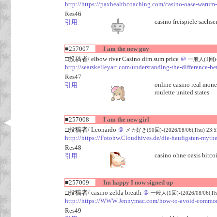
http://https://paxhealthcoaching.com/casino-oase-warum-
Res46
casino freispiele sachse
引用
■257007
I am the new guy
□投稿者/ elbow river Casino dim sum price
＠
一般人(1回)-(2
http://searskelleyart.com/understanding-the-difference-
Res47
online casino real money
引用
roulette united states
■257008
I am the new girl
□投稿者/ Leonardo
＠
メカ好き(90回)-(2026/08/06(Thu) 23:5
http://https://Fotohw.Cloudhives.de/die-haufigsten-mythe
Res48
casino ohne oasis bitco
引用
■257009
Im happy I now signed up
□投稿者/ casino zelda breath
＠
一般人(1回)-(2026/08/06(Thu
http://https://WWW.Jennymac.com/how-to-avoid-common
Res49