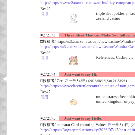
http://https://www.Saxonkitchenware.hu/play-european-pr
Res45
triple shot pokies unit
引用
zealand casino
■272173
Three Ideas That can Make You Influenti
□投稿者/ https://s3.amazonaws.com/new-casino/Winnita-
http://https://s3.amazonaws.com/new-casino/Winnita-Ca
Res46
References: Casino vi
引用
■272174
Just want to say Hi.
□投稿者/ Geri
＠
一般人(5回)-(2026/08/08(Sat) 21:53:28)
http://https://www.cliccircular.com/the-ethics-of-non-gam
Res47
united statesn free poki
引用
united kingdom, or pay
■272175
Just want to say Hello.
□投稿者/ baccarat Card counting Values
＠
一般人(1回)-(2026
http://https://Rogueproductions.ky/2026/07/17/best-onlin