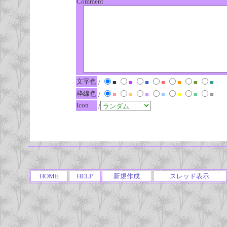
Comment
文字色
/
■
■
■
■
■
■
■
枠線色
/
■
■
■
■
■
■
■
Icon
/
HOME
HELP
新規作成
スレッド表示