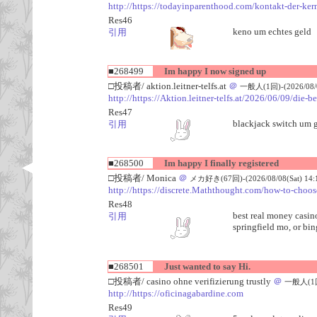
http://https://todayinparenthood.com/kontakt-der-ker
Res46
keno um echtes geld
引用
■268499
Im happy I now signed up
□投稿者/ aktion.leitner-telfs.at
＠
一般人(1回)-(2026/08/08
http://https://Aktion.leitner-telfs.at/2026/06/09/die-b
Res47
blackjack switch um g
引用
■268500
Im happy I finally registered
□投稿者/ Monica
＠
メカ好き(67回)-(2026/08/08(Sat) 14:1
http://https://discrete.Maththought.com/how-to-choos
Res48
best real money casin
引用
springfield mo, or bin
■268501
Just wanted to say Hi.
□投稿者/ casino ohne verifizierung trustly
＠
一般人(1回)-
http://https://oficinagabardine.com
Res49