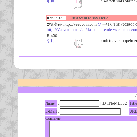
5 walzen slots online
引用
■268502
Just want to say Hello!
□投稿者/ http://veevcom.com
＠
一般人(1回)-(2026/08/08(
http://Veevcom.com/en/das-anhaltende-wachstum-von-
Res50
roulette verdoppeln e
引用
Name
/
[ID:TNoMB362]
Titl
E-Mail
/
UR
Comment