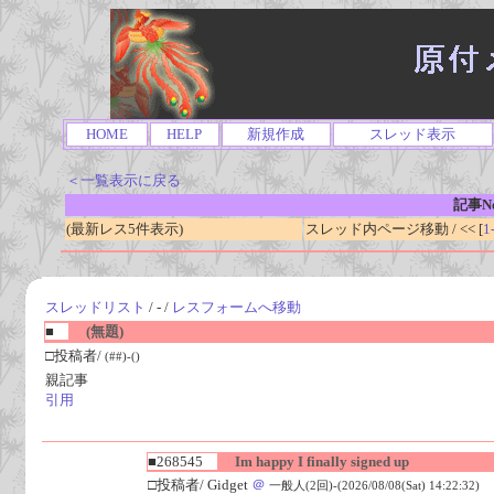
HOME
HELP
新規作成
スレッド表示
＜一覧表示に戻る
記事No
(最新レス5件表示)
スレッド内ページ移動 / << [
1
スレッドリスト
/ - /
レスフォームへ移動
■
(無題)
□投稿者/
(##)-()
親記事
引用
■268545
Im happy I finally signed up
□投稿者/ Gidget
＠
一般人(2回)-(2026/08/08(Sat) 14:22:32)