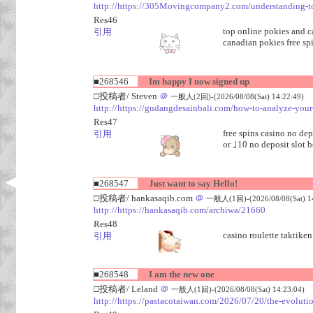
http://https://305Movingcompany2.com/understanding-
Res46
top online pokies and ca
引用
canadian pokies free sp
■268546
Im happy I now signed up
□投稿者/ Steven
＠
一般人(2回)-(2026/08/08(Sat) 14:22:49)
http://https://gudangdesainbali.com/how-to-analyze-your
Res47
free spins casino no de
引用
or ｣10 no deposit slot
■268547
Just want to say Hello!
□投稿者/ hankasaqib.com
＠
一般人(1回)-(2026/08/08(Sat) 14
http://https://hankasaqib.com/archiwa/21660
Res48
casino roulette taktiken
引用
■268548
I am the new one
□投稿者/ Leland
＠
一般人(1回)-(2026/08/08(Sat) 14:23:04)
http://https://pastacotaiwan.com/2026/07/20/the-evolution