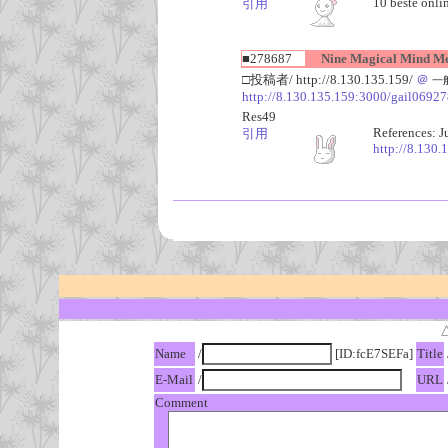
10 beste onli
引用
■278687
Nine Magical Mind Meth
□投稿者/ http://8.130.135.159/
＠
一般
http://8.130.135.159:3000/gail0692
Res49
References: J
引用
http://8.130
Name
/
[ID:fcE7SEFa]
Title
E-Mail
/
URL
Comment