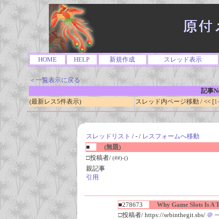
HOME
HELP
新規作成
スレッド表示
＜一覧表示に戻る
記事No
(最新レス5件表示)
スレッド内ページ移動 / << [
1
スレッドリスト
/ - /
レスフォームへ移動
■
(無題)
□投稿者/
(##)-()
親記事
引用
■278673
Why Game Slots Is A Ta
□投稿者/ https://sebinthegit.sbs/
＠
一