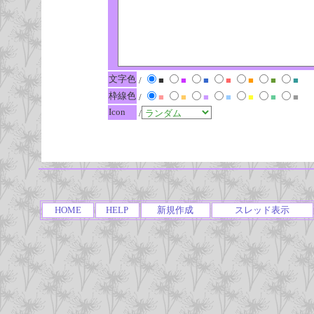
文字色
/
■
■
■
■
■
■
■
枠線色
/
■
■
■
■
■
■
■
Icon
/
HOME
HELP
新規作成
スレッド表示