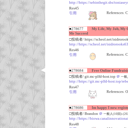
http://https://sebinthegit.sbs/tonias
Res45
References: C
引用
■278677
My Life, My Job, My C
Me Succeed
□投稿者/ https://scheol.net/isidroro
http://https://scheol.net/isidrorooks6
Res46
References: C
引用
■278684
Free Online Fundraisin
□投稿者/ git.mc-plfd-host.top
＠
一般人(
http://https://git.mc-plfd-host.top/reb
Res47
References: O
引用
■278686
Im happy I now regist
□投稿者/ Brandon
＠
一般人(10回)-(2026
http://https://biowa.canalinnovation
Res48