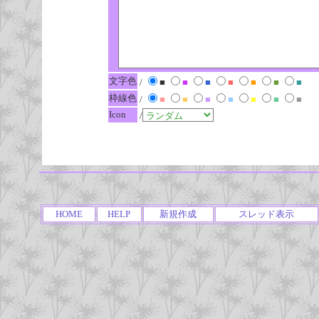
文字色
/
■
■
■
■
■
■
■
枠線色
/
■
■
■
■
■
■
■
Icon
/
HOME
HELP
新規作成
スレッド表示