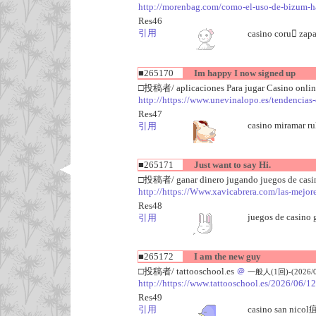
http://morenbag.com/como-el-uso-de-bizum-ha
Res46
引用
casino coru zapa
■265170
Im happy I now signed up
□投稿者/ aplicaciones Para jugar Casino onli
http://https://www.unevinalopo.es/tendencias-
Res47
casino miramar ru
引用
■265171
Just want to say Hi.
□投稿者/ ganar dinero jugando juegos de cas
http://https://Www.xavicabrera.com/las-mejores
Res48
juegos de casino g
引用
■265172
I am the new guy
□投稿者/ tattooschool.es
＠
一般人(1回)-(2026/08/
http://https://www.tattooschool.es/2026/06/1
Res49
引用
casino san nicol疽