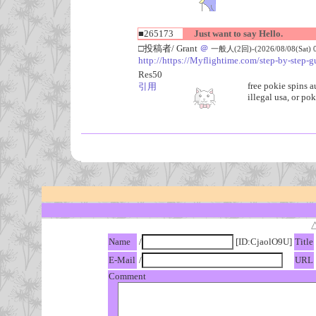
■265173
Just want to say Hello.
□投稿者/ Grant
＠
一般人(2回)-(2026/08/08(Sat) 0
http://https://Myflightime.com/step-by-step-gu
Res50
free pokie spins a
引用
illegal usa, or po
Name
/
[ID:CjaolO9U]
Title
E-Mail
/
URL
Comment