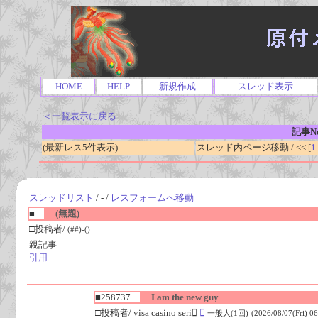
HOME
HELP
新規作成
スレッド表示
＜一覧表示に戻る
記事No
(最新レス5件表示)
スレッド内ページ移動 / << [
1
スレッドリスト
/ - /
レスフォームへ移動
■
(無題)
□投稿者/
(##)-()
親記事
引用
■258737
I am the new guy
□投稿者/ visa casino seri
＠
一般人(1回)-(2026/08/07(Fri) 06