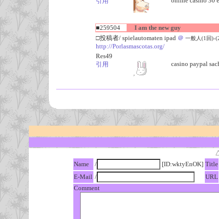
online casino 30 
引用
■259504
I am the new guy
□投稿者/ spielautomaten ipad
＠
一般人(1回)-(202
http://Porlasmascotas.org/
Res49
casino paypal sac
引用
Name
/
[ID:wktyEnOK]
Title
E-Mail
/
URL
Comment