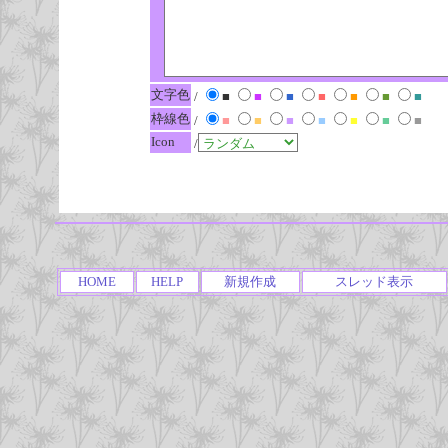
文字色
/
■
■
■
■
■
■
■
枠線色
/
■
■
■
■
■
■
■
Icon
/
HOME
HELP
新規作成
スレッド表示