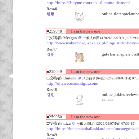
http://https://3thyme.com/top-10-casino-deutsch/
Res46
online slots spielaut
引用
■259048
I am the new one
□投稿者/ Meagan
＠
一般人(9回)-(2026/08/07(Fri) 07:29:4
http://www.makramowy-zakatek.pl/blog/ist-der-beste-sl
Res47
gute kartenspiele bret
引用
■259049
I am the new one
□投稿者/ Darlene
＠
メカ好き(64回)-(2026/08/07(Fri) 07:3
http://ottawacustomsigns.com/
Res48
online pokies reviews 
引用
canada
■259050
I am the new one
□投稿者/ Liza
＠
一般人(5回)-(2026/08/07(Fri) 07:30:19)
http://https://bohemianhallashland.com/uncategorized
Res49