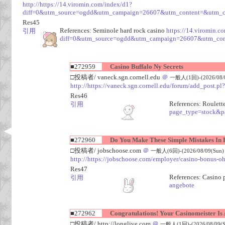
http://https://14.viromin.com/index/d1?
diff=0&utm_source=ogdd&utm_campaign=26607&utm_content=&utm_cl
Res45
References: Seminole hard rock casino
https://14.viromin.c
引用
diff=0&utm_source=ogdd&utm_campaign=26607&utm_cont
■272959
Casino Buffalo Ny Secrets
□投稿者/ vaneck.sgn.cornell.edu
＠
一般人(1回)-(2026/08/09
http://https://vaneck.sgn.cornell.edu/forum/add_post.
Res46
References: Roulette
引用
page_type=stock&pa
■272960
Do You Make These Simple Mistakes In R
□投稿者/ jobschoose.com
＠
一般人(6回)-(2026/08/09(Sun) 
http://https://jobschoose.com/employer/casino-bonus-o
Res47
References: Casino
引用
angebote
■272962
Congratulations! Your Casinomeister Is 
□投稿者/ http://longlive.com
＠
一般人(1回)-(2026/08/09(Su