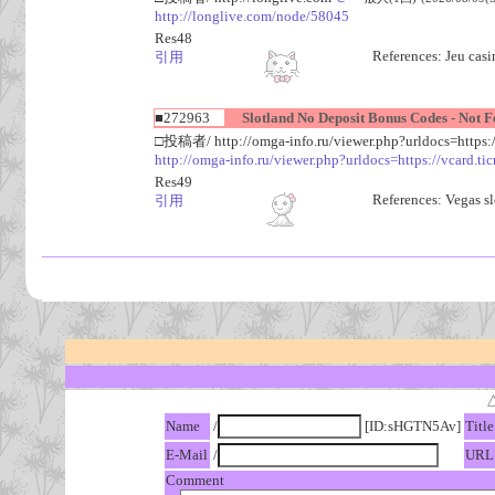
http://longlive.com/node/58045
Res48
References: Jeu cas
引用
■272963
Slotland No Deposit Bonus Codes - Not F
□投稿者/ http://omga-info.ru/viewer.php?urldocs=https:/
http://omga-info.ru/viewer.php?urldocs=https://vcard.ti
Res49
References: Vegas s
引用
Name
/
[ID:sHGTN5Av]
Title
E-Mail
/
URL
Comment