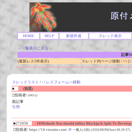
HOME
HELP
新規作成
スレッド表示
＜一覧表示に戻る
記事No
(最新レス5件表示)
スレッド内ページ移動 / << [
1
スレッドリスト
/ - /
レスフォームへ移動
■
(無題)
□投稿者/
(##)-()
親記事
引用
■272958
10Methods You should utilize Blackjack Split To Develop in
□投稿者/ https://14.viromin.com/
＠
一般人(1回)-(2026/08/09(Sun) 06:29:57)