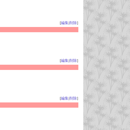
[
編集
|
削除
]
[
編集
|
削除
]
[
編集
|
削除
]