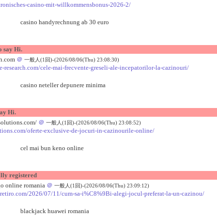
ektronisches-casino-mit-willkommensbonus-2026-2/
casino handyrechnung ab 30 euro
 say Hi.
ch.com
＠
一般人(1回)-(2026/08/06(Thu) 23:08:30)
e-research.com/cele-mai-frecvente-greseli-ale-incepatorilor-la-cazinouri/
casino neteller depunere minima
ay Hi.
olutions.com/
＠
一般人(1回)-(2026/08/06(Thu) 23:08:52)
tions.com/oferte-exclusive-de-jocuri-in-cazinourile-online/
cel mai bun keno online
ly registered
o online romania
＠
一般人(1回)-(2026/08/06(Thu) 23:09:12)
seretiro.com/2026/07/11/cum-sa-i%C8%9Bi-alegi-jocul-preferat-la-un-cazinou/
blackjack huawei romania