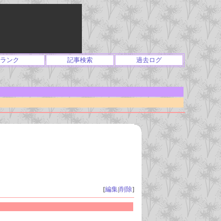
ランク
記事検索
過去ログ
[
編集
|
削除
]