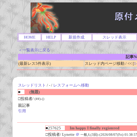
HOME
HELP
新規作成
スレッド表示
＜一覧表示に戻る
記事No
(最新レス5件表示)
スレッド内ページ移動 / << [
1
スレッドリスト
/ - /
レスフォームへ移動
■
(無題)
□投稿者/
(##)-()
親記事
引用
■257625
Im happy I finally registered
□投稿者/ Lynette
＠
一般人(3回)-(2026/08/07(Fri) 01:38:57