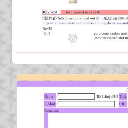
■257629
Just wanted to say Hi!
□投稿者/ Safari casino tapped out
＠
一般人(1回)-(2026/08/
http://Canelasbakery.com/understanding-the-terms-an
Res50
gold coast casino austr
引用
latest australian slot 
Name
/
[ID:1rEujvN4]
Title
E-Mail
/
URL
Comment