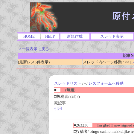
HOME
HELP
新規作成
スレッド表示
＜一覧表示に戻る
記事No
(最新レス5件表示)
スレッド内ページ移動 / << [
1
スレッドリスト
/ - /
レスフォームへ移動
■
(無題)
□投稿者/
(##)-()
親記事
引用
■263230
Im glad I now signed 
□投稿者/ bingo casino makkelijke reg