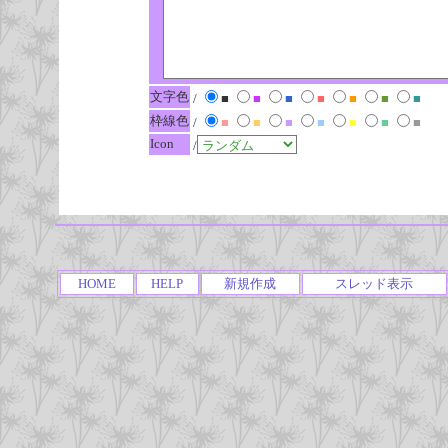
文字色
/
■
■
■
■
■
■
■
枠線色
/
■
■
■
■
■
■
■
Icon
/
HOME
HELP
新規作成
スレッド表示