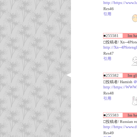
http://https://www.
Res46
引用
■255581
Im hap
□投稿者/ Xn--4Pfote
http://Xn--4Pfotengl
Res47
引用
■255582
Im glad
□投稿者/ Hamish
http://https://WWW.
Res48
引用
■255583
Im hap
□投稿者/ Russian rou
http://https://www.
Res49