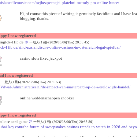
luislancellemusic.com/nejbezpecnejsi-platebni-metody-pro-online-hrace/
Hi, of course this piece of writing is genuinely fastidious and I have lea
blogging. thanks.
py I now registered
nglck-1Hb.de
＠
一般人(1回)-(2026/08/06(Thu) 20:35:45)
ck-1Hb.de/sind-auslandische-online-casinos-in-osterreich-legal-spielbar/
casino slots fixed jackpot
 I now registered
＠
一般人(1回)-(2026/08/06(Thu) 20:35:53)
Vdwal-Administraties.nl/de-impact-van-mastercard-op-de-wereldwijde-handel/
online weddenschappen snooker
py I now registered
lette card game
＠
一般人(1回)-(2026/08/06(Thu) 20:35:56)
dubai-key.com/the-future-of-sweepstakes-casinos-trends-to-watch-in-2026-and-bey