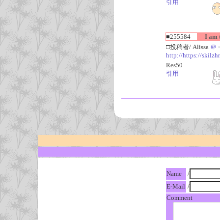
引用
■255584
I am th
□投稿者/ Alissa
＠
http://https://skilz
Res50
引用
Name
/
E-Mail
/
Comment