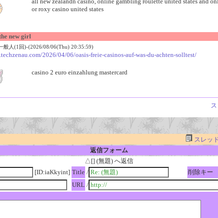
all new zealandn casino, online gambling roulette united states and onl
or roxy casino united states
e new girl
一般人(1回)-(2026/08/06(Thu) 20:35:59)
hr.techzenau.com/2026/04/06/oasis-freie-casinos-auf-was-du-achten-solltest/
casino 2 euro einzahlung mastercard
ス
スレッ
返信フォーム
△[] (無題) へ返信
[ID:iaKkyint]
Title
/
削除キー
URL
/