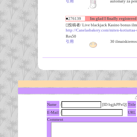
引用
automaty za pe
■276139
Im glad I finally registered
□投稿者/ Live blackjack Kasino bonus ilma
http://Canelasbakery.com/miten-kotiuttaa-s
Res50
引用
30 ilmaiskierro
Name
/
[ID:bgjkPPxQ]
Title
E-Mail
/
URL
Comment