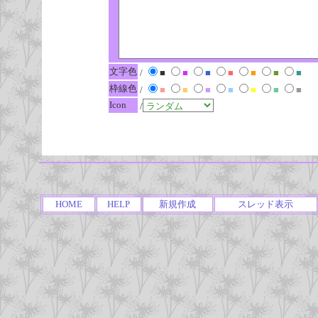
文字色
/
■
■
■
■
■
■
■
枠線色
/
■
■
■
■
■
■
■
Icon
/
HOME
HELP
新規作成
スレッド表示