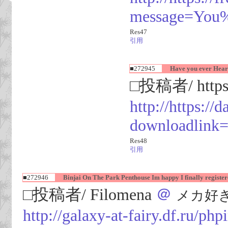
message=You%
Res47
引用
■272945
Have you ever Heard?
□投稿者/ https:
http://https:/
downloadlink=
Res48
引用
■272946
Binjai On The Park Penthouse Im happy I finally register
□投稿者/ Filomena
＠
メカ好き(97
http://galaxy-at-fairy.df.ru/php