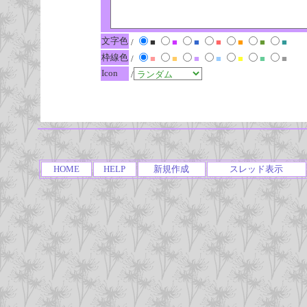
文字色
/
■
■
■
■
■
■
■
枠線色
/
■
■
■
■
■
■
■
Icon
/
HOME
HELP
新規作成
スレッド表示