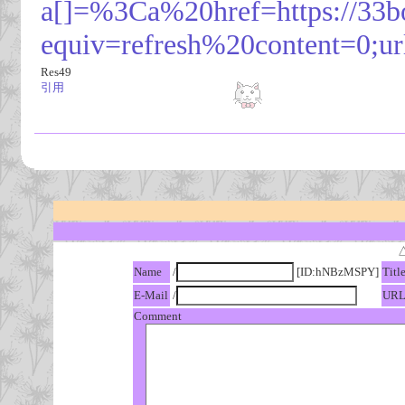
a[]=%3Ca%20href=https://33b
equiv=refresh%20content=0;url
Res49
引用
Name
/
[ID:hNBzMSPY]
Titl
E-Mail
/
UR
Comment