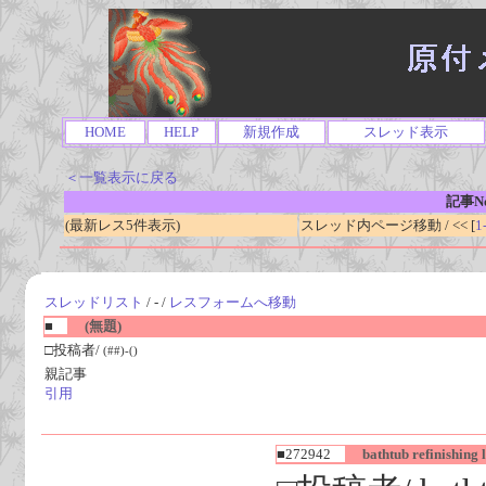
HOME
HELP
新規作成
スレッド表示
＜一覧表示に戻る
記事No
(最新レス5件表示)
スレッド内ページ移動 / << [
1
スレッドリスト
/ - /
レスフォームへ移動
■
(無題)
□投稿者/
(##)-()
親記事
引用
■272942
bathtub refinishing l