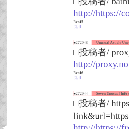
□投稿者/ bathtub
http://https://
Res45
引用
■272943
Unusual Article Unco
□投稿者/ proxy
http://prox
Res46
引用
■272944
Seven Unusual Info A
□投稿者/ https://
link&url=http
http://https://