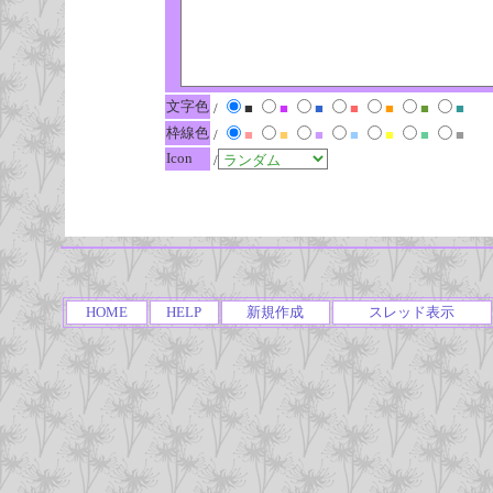
文字色
/
■
■
■
■
■
■
■
枠線色
/
■
■
■
■
■
■
■
Icon
/
HOME
HELP
新規作成
スレッド表示