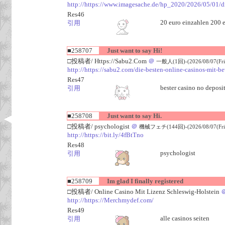
http://https://www.imagesache.de/hp_2020/2026/05/01/di
Res46
20 euro einzahlen 200
引用
■258707
Just want to say Hi!
□投稿者/ Https://Sabu2.Com
＠
一般人(1回)-(2026/08/07(Fri)
http://https://sabu2.com/die-besten-online-casinos-mit-
Res47
bester casino no deposi
引用
■258708
Just want to say Hi.
□投稿者/ psychologist
＠
機械フェチ(144回)-(2026/08/07(Fri) 
http://https://bit.ly/4fBtTno
Res48
psychologist
引用
■258709
Im glad I finally registered
□投稿者/ Online Casino Mit Lizenz Schleswig-Holstein
http://https://Merchmydef.com/
Res49
alle casinos seiten
引用