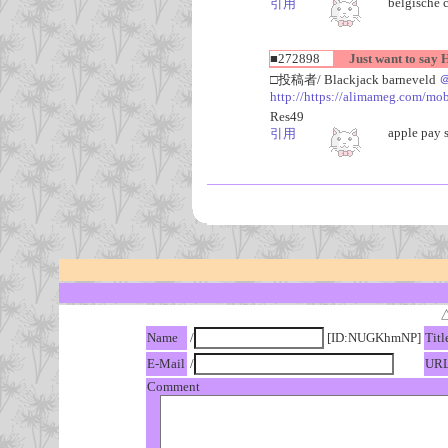
belgische c
引用
■272898
Just want to say H
□投稿者/ Blackjack barneveld
http://https://alimameg.com/mob
Res49
apple pay 
引用
Name
/
[ID:NUGKhmNP]
Titl
E-Mail
/
UR
Comment