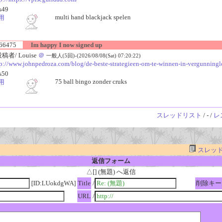
s49
multi hand blackjack spelen
用
266475
Im happy I now signed up
稿者/ Louise
＠
一般人(5回)-(2026/08/08(Sat) 07:20:22)
tp://www.johnpedroza.com/blog/de-beste-strategieen-om-te-winnen-in-vergunningl
s50
75 ball bingo zonder cruks
用
スレッドリスト
/ - /
レ
スレッ
返信フォーム
△[] (無題) へ返信
[ID:LUokdgWA]
Title
/
削除キー
URL
/