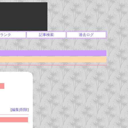
ランク
記事検索
過去ログ
[
編集
|
削除
]