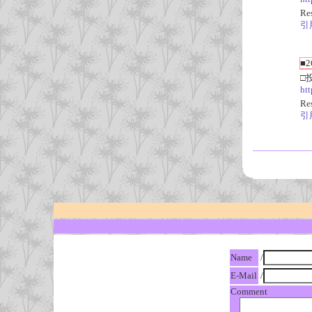
Re
引
■
□投
ht
Re
引
Name
/
E-Mail
/
Comment