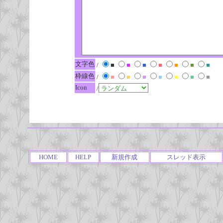
文字色
/
■
■
■
■
■
■
■
枠線色
/
■
■
■
■
■
■
■
Icon
/
HOME
HELP
新規作成
スレッド表示