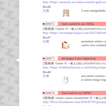
http://https://aureonix.ae/online-roulette-geld-w
Res46
2 euro startguthab
引用
■260072
Just wanted to say Hello.
□投稿者/ Christi
＠
一般人(5回)-(2026/08/07(Fri) 14:
http://https://ravindrapvcpipes.com/2025/04/be
Res47
australian online 
引用
casino new zealand
■260073
Im happy I now signed up
□投稿者/ Gertie
＠
一般人(2回)-(2026/08/07(Fri) 14:
http://https://boldersolutions.co.uk/betting-etiqu
Res48
usa online casinos 
引用
is online bingo leg
■260074
Just want to say Hello!
□投稿者/ online casino einsatzlimit
＠
一般人(1回)-(
http://Www.Tenamotors.com/2026/07/03/giropay-u