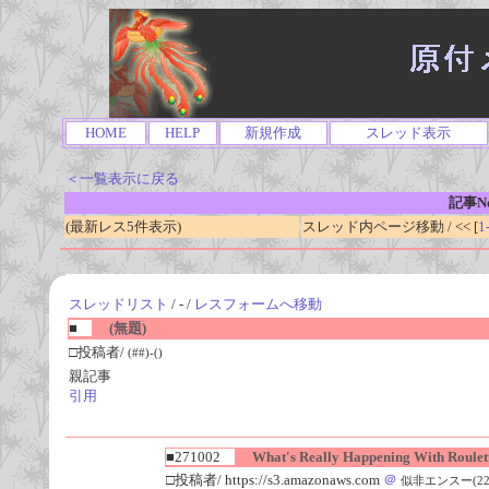
HOME
HELP
新規作成
スレッド表示
＜一覧表示に戻る
記事No
(最新レス5件表示)
スレッド内ページ移動 / << [
1
スレッドリスト
/ - /
レスフォームへ移動
■
(無題)
□投稿者/
(##)-()
親記事
引用
■271002
What's Really Happening With Roulet
□投稿者/ https://s3.amazonaws.com
＠
似非エンスー(221回)-