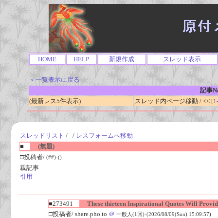
HOME
HELP
新規作成
スレッド表示
＜一覧表示に戻る
記事No
(最新レス5件表示)
スレッド内ページ移動 / << [
1
スレッドリスト
/ - /
レスフォームへ移動
■
(無題)
□投稿者/
(##)-()
親記事
引用
■273491
These thirteen Inspirational Quotes Will Provid
□投稿者/ share.pho.to
＠
一般人(1回)-(2026/08/09(Sun) 15:09:57)