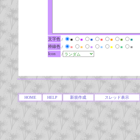
文字色
/
■
■
■
■
■
■
■
枠線色
/
■
■
■
■
■
■
■
Icon
/
HOME
HELP
新規作成
スレッド表示