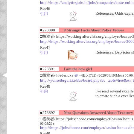
http://https://analyticsjobs.in/jobs/companies/beste-onli
Res46
References: Odds expl
引用
■273890
9 Strange Facts About Poker Videos
□投稿者/ https://working.altervista.org/employer/bonus-
http://https://working.altervista.org/employer/bonus-3000
Res47
References: Betvictor s
引用
■273891
I am the new girl
□投稿者/ Fredericka
＠
一般人(7回)-(2026/08/10(Mon) 00:06:
http://yonseibrguri.kr/bbs/board.php?bo_table=free&wr
Res48
I've read several excell
引用
to create such a excellen
■273892
Nine Questions Answered About Treasury 
□投稿者/ https://jobschoose.com/employer/casino-bonus-
00:08:20)
http://https://jobschoose.com/employer/casino-bonus-oh
Res49