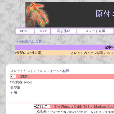
HOME
HELP
新規作成
スレッド表示
＜一覧表示に戻る
記事No
(最新レス5件表示)
スレッド内ページ移動 / << [
1
スレッドリスト
/ - /
レスフォームへ移動
■
(無題)
□投稿者/
(##)-()
親記事
引用
■273117
The Ultimate Guide To Slot Madness Cas
□投稿者/ https://forum.kurs.expert/
＠
一般人(1回)-(2026/08/