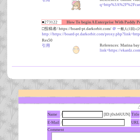
q=http%3A%2F%2Fcard
■273122
How To begin A Enterprise With Paddy P
□投稿者/ https://board-pt.darkorbit.com/
＠
一般人(1回)-(202
http://https://board-pt.darkorbit.com/proxy.php?link=ht
Res50
References: Marina bay
引用
link=https://ekardz.c
Name
/
[ID:j0xb6UUN]
Title
E-Mail
/
URL
Comment