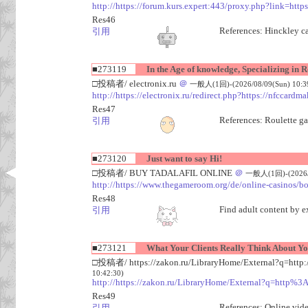
http://https://forum.kurs.expert:443/proxy.php?link=https
Res46
References: Hinckley 
引用
■273119
In the Age of knowledge, Specializing in R
□投稿者/ electronix.ru
＠
一般人(1回)-(2026/08/09(Sun) 10:3
http://https://electronix.ru/redirect.php?https://nfccar
Res47
References: Roulette 
引用
■273120
Just want to say Hi!
□投稿者/ BUY TADALAFIL ONLINE
＠
一般人(1回)-(2026/0
http://https://www.thegameroom.org/de/online-casinos/b
Res48
Find adult content by ex
引用
■273121
What Your Clients Really Think About Y
□投稿者/ https://zakon.ru/LibraryHome/External?q=http:/
10:42:30)
http://https://zakon.ru/LibraryHome/External?q=ht
Res49
References: Online vid
引用