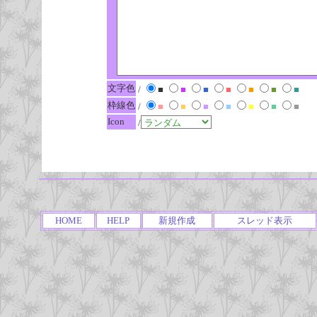
文字色
/
■
■
■
■
■
■
■
枠線色
/
■
■
■
■
■
■
■
Icon
/
HOME
HELP
新規作成
スレッド表示