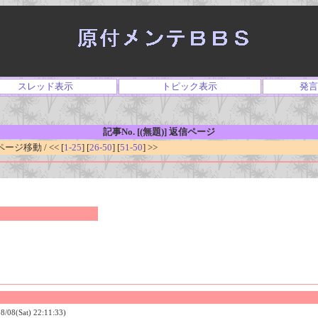
スレッド表示
トピック表示
発言
記事No. [(無題)] 返信ページ
ジ移動 / << [
1-25
] [
26-50
] [
51-50
] >>
08(Sat) 22:11:33)