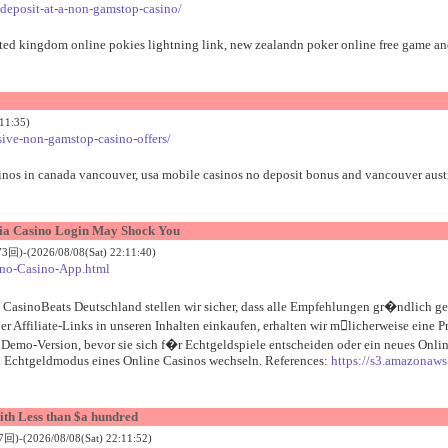
-deposit-at-a-non-gamstop-casino/
ted kingdom online pokies lightning link, new zealandn poker online free game an
11:35)
sive-non-gamstop-casino-offers/
inos in canada vancouver, usa mobile casinos no deposit bonus and vancouver austr
a Casino Login May Shock You
-(2026/08/08(Sat) 22:11:40)
ano-Casino-App.html
 CasinoBeats Deutschland stellen wir sicher, dass alle Empfehlungen gr�ndlich 
r Affiliate-Links in unseren Inhalten einkaufen, erhalten wir mlicherweise eine 
 Demo-Version, bevor sie sich f�r Echtgeldspiele entscheiden oder ein neues On
 Echtgeldmodus eines Online Casinos wechseln. References:
https://s3.amazonaw
th Less than $a hundred
-(2026/08/08(Sat) 22:11:52)