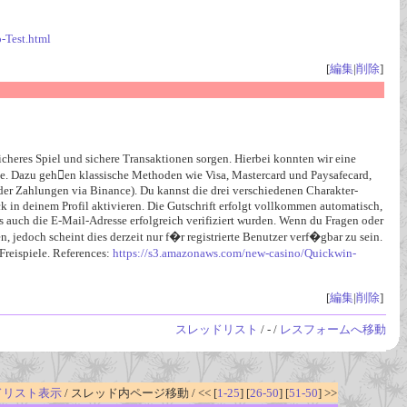
-Test.html
[
編集
|
削除
]
sicheres Spiel und sichere Transaktionen sorgen. Hierbei konnten wir eine
. Dazu gehen klassische Methoden wie Visa, Mastercard und Paysafecard,
er Zahlungen via Binance). Du kannst die drei verschiedenen Charakter-
k in deinem Profil aktivieren. Die Gutschrift erfolgt vollkommen automatisch,
 auch die E-Mail-Adresse erfolgreich verifiziert wurden. Wenn du Fragen oder
 jedoch scheint dies derzeit nur f�r registrierte Benutzer verf�gbar zu sein.
reispiele. References:
https://s3.amazonaws.com/new-casino/Quickwin-
[
編集
|
削除
]
スレッドリスト
/ - /
レスフォームへ移動
ドリスト表示
/ スレッド内ページ移動 / << [
1-25
] [
26-50
] [
51-50
] >>