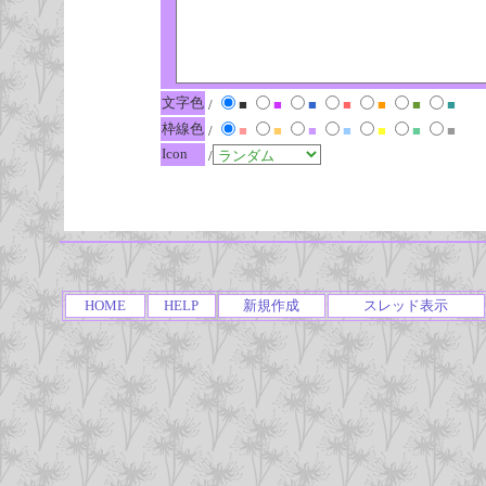
文字色
/
■
■
■
■
■
■
■
枠線色
/
■
■
■
■
■
■
■
Icon
/
HOME
HELP
新規作成
スレッド表示