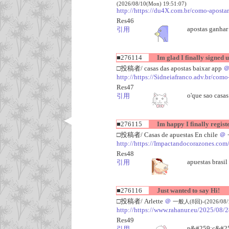
(2026/08/10(Mon) 19:51:07)
http://https://du4X.com.br/como-apostar
Res46
apostas ganhar
引用
■276114
Im glad I finally signed 
□投稿者/ casas das apostas baixar app
http://https://Sidneiafranco.adv.br/como
Res47
o'que sao casas
引用
■276115
Im happy I finally regist
□投稿者/ Casas de apuestas En chile
＠
http://https://Impactandocorazones.com/
Res48
apuestas brasi
引用
■276116
Just wanted to say Hi!
□投稿者/ Arlette
＠
一般人(8回)-(2026/08/1
http://https://www.rahanur.eu/2025/08/28
Res49
p&#259;c&#259
引用