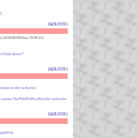
45
[
編集
|
削除
]
2026/08/09(Sun) 19:09:21)
ro/link/show/?
[
編集
|
削除
]
stant-in-der-schweiz/
t-casino-%ef%b8%8f-offizielle-webseite-
[
編集
|
削除
]
nabft934