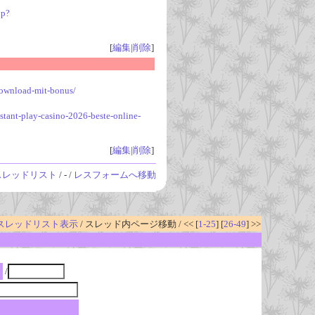
hp?
[
編集
|
削除
]
download-mit-bonus/
stant-play-casino-2026-beste-online-
[
編集
|
削除
]
スレッドリスト
/ - /
レスフォームへ移動
スレッドリスト表示
/ スレッド内ページ移動 / << [
1-25
] [
26-49
] >>
/