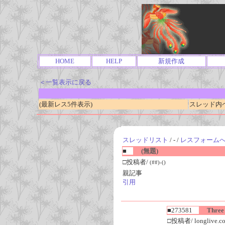
HOME
HELP
新規作成
＜一覧表示に戻る
(最新レス5件表示)
スレッド内ペー
スレッドリスト
/ - /
レスフォーム
■
(無題)
□投稿者/
(##)-()
親記事
引用
■273581
Three S
□投稿者/ longlive.c