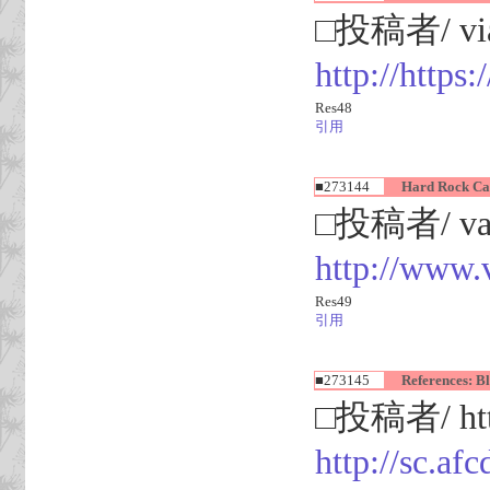
□投稿者/ via.
http://http
Res48
引用
■273144
Hard Rock Casi
□投稿者/ vari
http://www.
Res49
引用
■273145
References: Bla
□投稿者/ http
http://sc.a