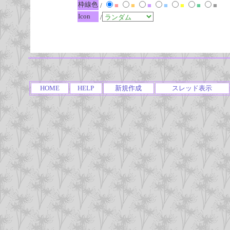
枠線色
/
■
■
■
■
■
■
■
Icon
/
HOME
HELP
新規作成
スレッド表示