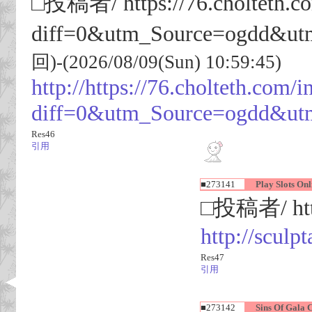
□投稿者/ https://76.cholteth.c
diff=0&utm_Source=ogdd&utm
回)-(2026/08/09(Sun) 10:59:45)
http://https://76.cholteth.com/
diff=0&utm_Source=ogdd&ut
Res46
引用
■273141
Play Slots Onli
□投稿者/ http
http://scu
Res47
引用
■273142
Sins Of Gala C