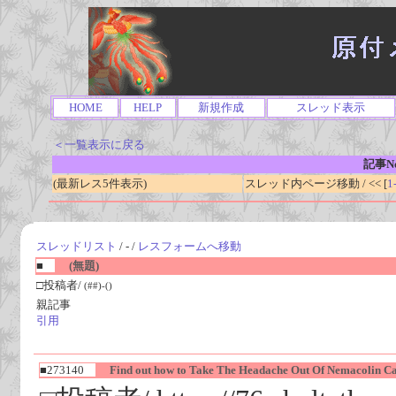
HOME
HELP
新規作成
スレッド表示
＜一覧表示に戻る
記事No
(最新レス5件表示)
スレッド内ページ移動 / << [
1
スレッドリスト
/ - /
レスフォームへ移動
■
(無題)
□投稿者/
(##)-()
親記事
引用
■273140
Find out how to Take The Headache Out Of Nemacolin Ca