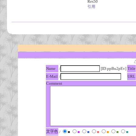
Res50
引用
Name
/
[ID:ppBu2pEv]
Title
E-Mail
/
URL
Comment
文字色
/
■
■
■
■
■
■
■