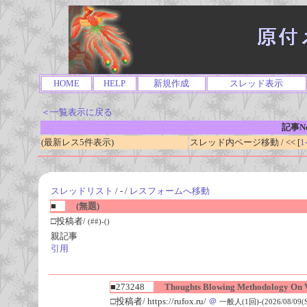
HOME
HELP
新規作成
スレッド表示
＜一覧表示に戻る
記事No
(最新レス5件表示)
スレッド内ページ移動 / << [
1
スレッドリスト
/ - /
レスフォームへ移動
■
(無題)
□投稿者/
(##)-()
親記事
引用
■273248
Thoughts Blowing Methodology On V
□投稿者/ https://rufox.ru/
＠
一般人(1回)-(2026/08/09(Su