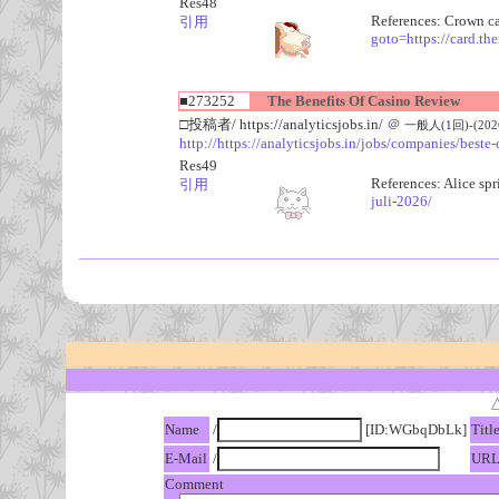
Res48
References: Crown 
引用
goto=https://card.t
■273252
The Benefits Of Casino Review
□投稿者/ https://analyticsjobs.in/
＠
一般人(1回)-(2026/
http://https://analyticsjobs.in/jobs/companies/beste
Res49
References: Alice sp
引用
juli-2026/
Name
/
[ID:WGbqDbLk]
Titl
E-Mail
/
UR
Comment