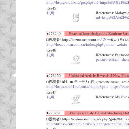
http://https://rufox.ru/go.php?url=https%3A%2F%
Res45
References: Malaysi
引用
url=https%3A%2F%2
■273249
Fears of knowledgeable Roulette Str
□投稿者/ http://hezuo.xcar.com.cn/
＠
一般人(1回)-(2026
http://hezuo.xcar.com.cn/index.php?partner=weixin_
Res46
References: Fairmont
引用
partner=weixin_share
■273250
Unbiased Article Reveals 5 New Thing
□投稿者/ id41.ru
＠
一般人(1回)-(2026/08/09(Sun) 12:23
http://https://id41.ru/bitrix/rk.php?goto=https://vca
Res47
References: My live 
引用
■273251
The Secret Life Of Slot Machines Onl
□投稿者/ https://cutrun.ru/bitrix/rk.php?goto=https:
http://https://cutrun.ru/bitrix/rk.php?goto=https://