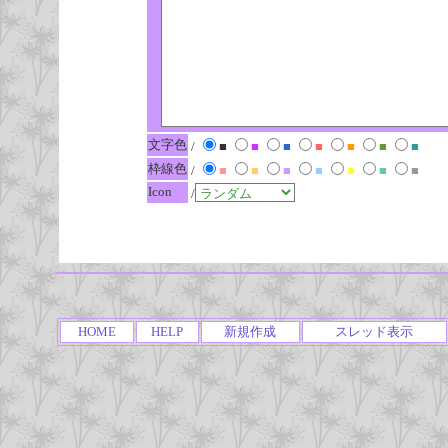
文字色
/
■
■
■
■
■
■
■
枠線色
/
■
■
■
■
■
■
■
Icon
/
HOME
HELP
新規作成
スレッド表示