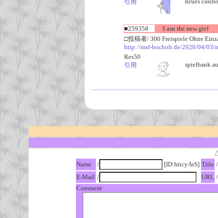
neues casin
引用
■259358
I am the new girl
□投稿者/ 300 Freispiele Ohne Einz
http://msf-bocholt.de/2020/04/03/mo
Res50
spielbank a
引用
Name
/
[ID:httcyAtS]
Title
/
E-Mail
/
URL
/
Comment