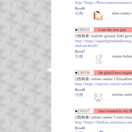
http://https://Beetconstructionser
Res46
slots casino
引用
■259355
I am the new guy
□投稿者/ roulette genaue Zahl gew
http://https://aquadigitalmarketin
und-nachteile/
Res47
casino hohe
引用
■259356
Im glad I now regist
□投稿者/ online casino 5 Einzahlu
http://https://mazure.com.br/welch
Res48
welche onlin
引用
■259357
Just wanted to say H
□投稿者/ online casino 5 euro einz
http://https://Starline.solutions/
Res49