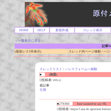
HOME
HELP
新規作成
スレッド表示
＜一覧表示に戻る
記事No
(最新レス5件表示)
スレッド内ページ移動 / << [
1
スレッドリスト
/ - /
レスフォームへ移動
■
(無題)
□投稿者/
(##)-()
親記事
引用
■279366
Just wanted to say Hi.
□投稿者/ mejor Casa de apuestas balon