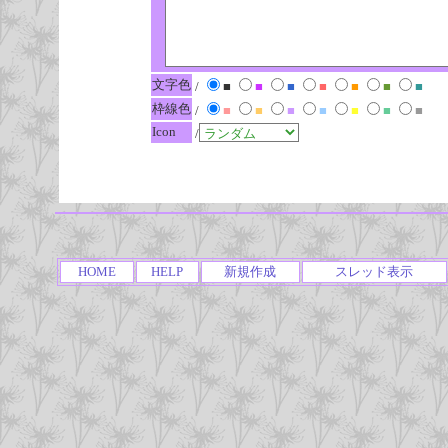
文字色
/
■
■
■
■
■
■
■
枠線色
/
■
■
■
■
■
■
■
Icon
/
HOME
HELP
新規作成
スレッド表示