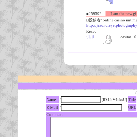
■259592
I am the new gi
□投稿者/ online casino mit mg
http://jasondreyerphotograph
Res50
引用
casino 10
Name
/
[ID:LbV4cksU]
Title
E-Mail
/
URL
Comment