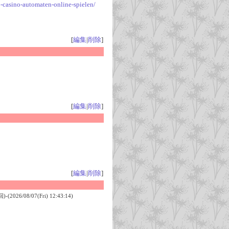
-casino-automaten-online-spielen/
[
編集
|
削除
]
[
編集
|
削除
]
[
編集
|
削除
]
(2026/08/07(Fri) 12:43:14)