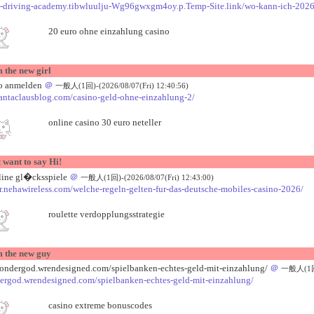
al-driving-academy.tibwluulju-Wg96gwxgm4oy.p.Temp-Site.link/wo-kann-ich-2026
20 euro ohne einzahlung casino
the new girl
o anmelden
＠
一般人(1回)-(2026/08/07(Fri) 12:40:56)
esantaclausblog.com/casino-geld-ohne-einzahlung-2/
online casino 30 euro neteller
want to say Hi!
ine gl�cksspiele
＠
一般人(1回)-(2026/08/07(Fri) 12:43:00)
air.nehawireless.com/welche-regeln-gelten-fur-das-deutsche-mobiles-casino-2026/
roulette verdopplungsstrategie
the new guy
ndergod.wrendesigned.com/spielbanken-echtes-geld-mit-einzahlung/
＠
一般人(1回)-
ndergod.wrendesigned.com/spielbanken-echtes-geld-mit-einzahlung/
casino extreme bonuscodes