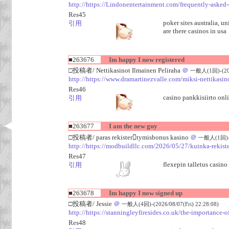
http://https://Lindonentertainment.com/frequently-asked
Res45
poker sites australia, u
引用
are there casinos in usa
■263676
Im happy I now registered
□投稿者/ Nettikasinot Ilmainen Peliraha
＠
一般人(1回)-(2026
http://https://www.dramartinezvalle.com/miksi-nettikasino
Res46
casino pankkisiirto onl
引用
■263677
I am the new guy
□投稿者/ paras rekistertymisbonus kasino
＠
一般人(1回)-(2
http://https://modbuildllc.com/2026/05/27/kuinka-rekist
Res47
flexepin talletus casino
引用
■263678
Im happy I now signed up
□投稿者/ Jessie
＠
一般人(4回)-(2026/08/07(Fri) 22:28:08)
http://https://stanningleyfiresides.co.uk/the-importance-
Res48