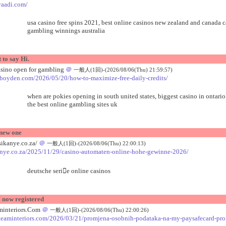
yaadi.com/
usa casino free spins 2021, best online casinos new zealand and canada 
gambling winnings australia
to say Hi.
sino open for gambling
＠
一般人(1回)-(2026/08/06(Thu) 21:59:57)
lboyden.com/2026/05/20/how-to-maximize-free-daily-credits/
when are pokies opening in south united states, biggest casino in ontario
the best online gambling sites uk
new one
ikanye.co.za/
＠
一般人(1回)-(2026/08/06(Thu) 22:00:13)
ikanye.co.za/2025/11/29/casino-automaten-online-hohe-gewinne-2026/
deutsche serie online casinos
now registered
nteriors.Com
＠
一般人(1回)-(2026/08/06(Thu) 22:00:26)
teaminteriors.com/2026/03/21/promjena-osobnih-podataka-na-my-paysafecard-prof