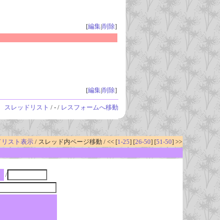
[
編集
|
削除
]
[
編集
|
削除
]
スレッドリスト
/ - /
レスフォームへ移動
ドリスト表示
/ スレッド内ページ移動 / << [
1-25
] [
26-50
] [
51-50
] >>
/