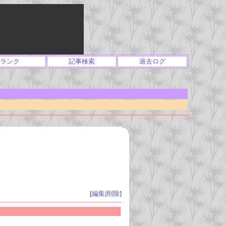
ランク
記事検索
過去ログ
[
編集
|
削除
]