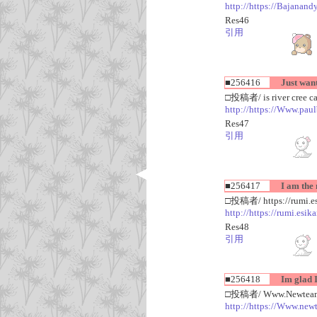
http://https://Bajanand
Res46
引用
■256416
Just want 
□投稿者/ is river cree ca
http://https://Www.pau
Res47
引用
■256417
I am the 
□投稿者/ https://rumi.es
http://https://rumi.es
Res48
引用
■256418
Im glad I 
□投稿者/ Www.Newteami
http://https://Www.new