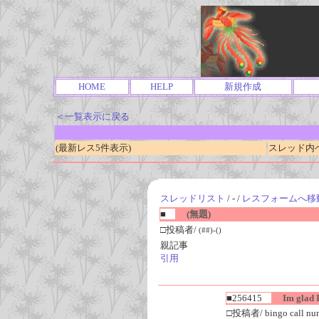
HOME
HELP
新規作成
＜一覧表示に戻る
(最新レス5件表示)
スレッド内ペー
スレッドリスト
/ - /
レスフォームへ移
■
(無題)
□投稿者/
(##)-()
親記事
引用
■256415
Im glad I 
□投稿者/ bingo call nu