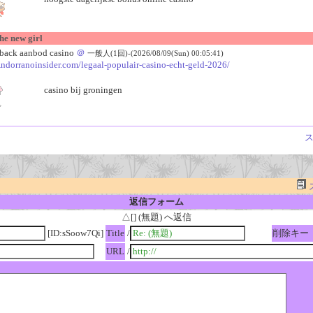
e new girl
ack aanbod casino
＠
一般人(1回)-(2026/08/09(Sun) 00:05:41)
Andorranoinsider.com/legaal-populair-casino-echt-geld-2026/
casino bij groningen
返信フォーム
△[] (無題) へ返信
[ID:sSoow7Qi]
Title
/
削除キー
URL
/