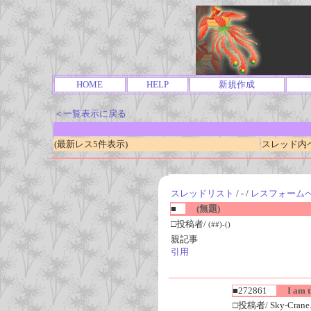
HOME
HELP
新規作成
＜一覧表示に戻る
(最新レス5件表示)
スレッド内ペー
スレッドリスト
/ - /
レスフォーム
■
(無題)
□投稿者/
(##)-()
親記事
引用
■272861
I am t
□投稿者/ Sky-Crane.