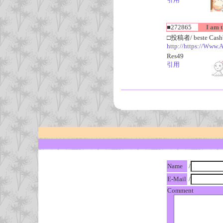
■272865
I am th
□投稿者/ beste Cashb
http://https://Www.
Res49
引用
Name
/
E-Mail
/
Comment