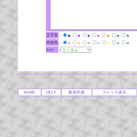
文字色
/
■
■
■
■
■
■
■
枠線色
/
■
■
■
■
■
■
■
Icon
/
HOME
HELP
新規作成
スレッド表示