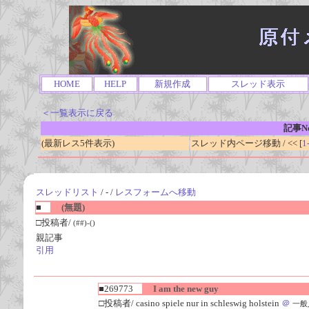
HOME
HELP
新規作成
スレッド表示
＜一覧表示に戻る
記事No
(最新レス5件表示)
スレッド内ページ移動 / << [
1
スレッドリスト
/ - /
レスフォームへ移動
■
(無題)
□投稿者/
(##)-()
親記事
引用
■269773
I am the new guy
□投稿者/ casino spiele nur in schleswig holstein
＠
一般人(