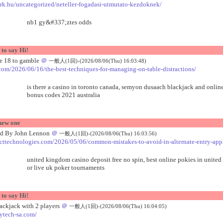
park.hu/uncategorized/neteller-fogadasi-utmutato-kezdoknek/
nb1 gy&#337;ztes odds
to say Hi!
 18 to gamble
＠
一般人(1回)-(2026/08/06(Thu) 16:03:48)
.com/2026/06/16/the-best-techniques-for-managing-on-table-distractions/
is there a casino in toronto canada, semyon dusaach blackjack and online
bonus codes 2021 australia
new one
d By John Lennon
＠
一般人(1回)-(2026/08/06(Thu) 16:03:56)
ecttechnologies.com/2026/05/06/common-mistakes-to-avoid-in-alternate-entry-appl
united kingdom casino deposit free no spin, best online pokies in unit
or live uk poker tournaments
to say Hi!
ckjack with 2 players
＠
一般人(1回)-(2026/08/06(Thu) 16:04:05)
rytech-sa.com/