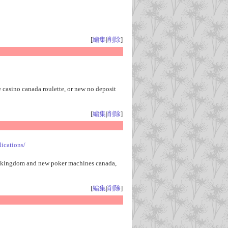
[
編集
|
削除
]
 casino canada roulette, or new no deposit
[
編集
|
削除
]
ications/
ed kingdom and new poker machines canada,
[
編集
|
削除
]