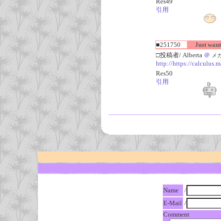
Res49
引用
■251750
Just wante
□投稿者/ Alberta
＠
メカ好
http://https://calculus
Res50
引用
Name
/
E-Mail
/
Comment