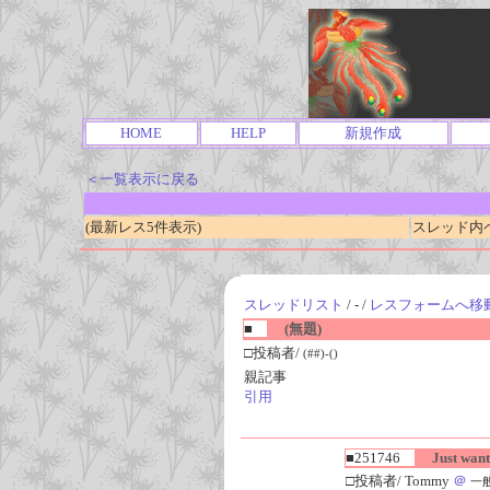
HOME
HELP
新規作成
＜一覧表示に戻る
(最新レス5件表示)
スレッド内ペー
スレッドリスト
/ - /
レスフォームへ移
■
(無題)
□投稿者/
(##)-()
親記事
引用
■251746
Just wante
□投稿者/ Tommy
＠
一般人