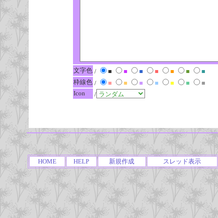
文字色
/
■
■
■
■
■
■
■
枠線色
/
■
■
■
■
■
■
■
Icon
/
HOME
HELP
新規作成
スレッド表示