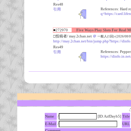
Res48
References: Hard r
引用
q=https://card.life
■272970
Five Ways Play Slots For Real M
□投稿者/ may.2chan.net
＠
一般人(1回)-(2026/08/09(
http://may.2chan.net/bin/jump.php?https://dinf
Res49
References: Pepper
引用
https://dinfo.in.n
Name
/
[ID:AzfDayb5]
Title
E-Mail
/
URL
Comment