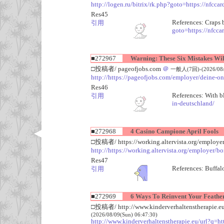
http://logen.ru/bitrix/rk.php?goto=https://nfc
Res45
References: Craps 
引用
goto=https://nfcc
■272967
Warning: These Six Mistakes Wil
□投稿者/ pageofjobs.com
＠
一般人(7回)-(2026/08/0
http://https://pageofjobs.com/employer/deine-on
Res46
References: With b
引用
in-deutschland/
■272968
4 Casino Campione April Fools
□投稿者/ https://working.altervista.org/employe
http://https://working.altervista.org/employer/b
Res47
References: Buffal
引用
■272969
6 Ways To Reinvent Your Feather
□投稿者/ http://www.kinderverhaltenstherapie.eu/u
(2026/08/09(Sun) 06:47:30)
http://www.kinderverhaltenstherapie.eu/url?q=htt