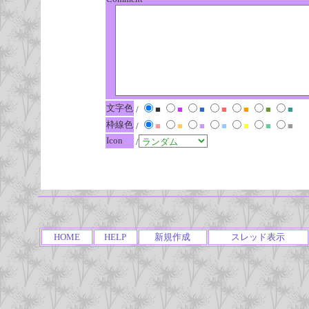
文字色
/
■
■
■
■
■
■
■
枠線色
/
■
■
■
■
■
■
■
Icon
/
HOME
HELP
新規作成
スレッド表示