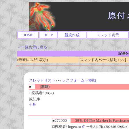
HOME
HELP
新規作成
スレッド表示
＜一覧表示に戻る
記事No
(最新レス5件表示)
スレッド内ページ移動 / << [
1
スレッドリスト
/ - /
レスフォームへ移動
■
(無題)
□投稿者/
(##)-()
親記事
引用
■272966
59% Of The Market Is Fascinated
□投稿者/ logen.ru
＠
一般人(1回)-(2026/08/09(Sun) 