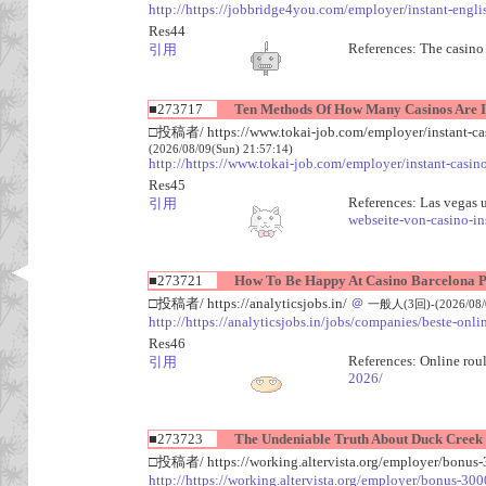
http://https://jobbridge4you.com/employer/instant-engli
Res44
References: The casin
引用
■273717
Ten Methods Of How Many Casinos Are In 
□投稿者/ https://www.tokai-job.com/employer/instant-casi
(2026/08/09(Sun) 21:57:14)
http://https://www.tokai-job.com/employer/instant-casin
Res45
References: Las vegas 
引用
webseite-von-casino-in
■273721
How To Be Happy At Casino Barcelona Po
□投稿者/ https://analyticsjobs.in/
＠
一般人(3回)-(2026/08/09
http://https://analyticsjobs.in/jobs/companies/beste-onl
Res46
References: Online rou
引用
2026/
■273723
The Undeniable Truth About Duck Creek C
□投稿者/ https://working.altervista.org/employer/bonus-
http://https://working.altervista.org/employer/bonus-300