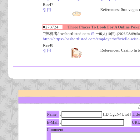
Res47
References: Sun vegas
引用
■273724
Three Places To Look For A Online Poke
□投稿者/ beshortlisted.com
＠
一般人(10回)-(2026/08/09(Sun
http://https://beshortlisted.com/employer/offizielle-seite
Res48
References: Casino la 
引用
Name
/
[ID:CgcN4Uwd]
Title
E-Mail
/
URL
Comment