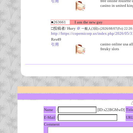
free online roulette 
引用
casino in united k
■263661
I am the new guy
□投稿者/ Huey
＠
一般人(3回)-(2026/08/07(Fri) 22:20:
http://https://copernicorp.us/index.php/2026/05/3
Res49
casino online usa al
引用
freuky slots
Name
/
[ID:s22BGMwD]
Titl
E-Mail
/
UR
Comment