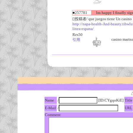
■257781
Im happy I finally sig
□投稿者/ que juegos tiene Un casino
http://napa-health-And-beauty.tibwlu
linea-espana/
Res50
casino marina
引用
Name
/
[ID:CYgqoKiE]
Title
E-Mail
/
URL
Comment