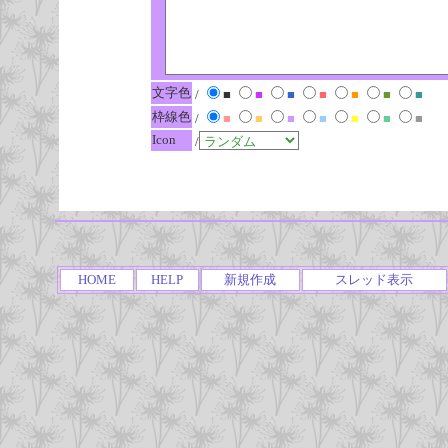
文字色
/
■
■
■
■
■
■
■
枠線色
/
■
■
■
■
■
■
■
Icon
/
HOME
HELP
新規作成
スレッド表示