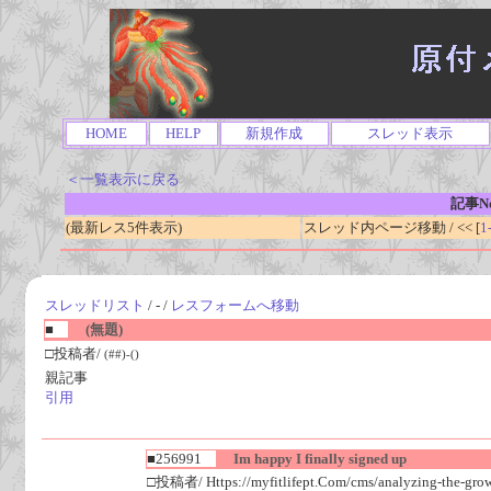
HOME
HELP
新規作成
スレッド表示
＜一覧表示に戻る
記事No
(最新レス5件表示)
スレッド内ページ移動 / << [
1
スレッドリスト
/ - /
レスフォームへ移動
■
(無題)
□投稿者/
(##)-()
親記事
引用
■256991
Im happy I finally signed up
□投稿者/ Https://myfitlifept.Com/cms/analyzing-the-growt