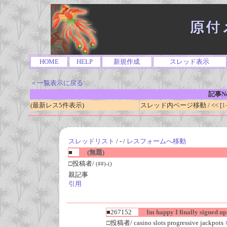
HOME
HELP
新規作成
スレッド表示
＜一覧表示に戻る
記事No
(最新レス5件表示)
スレッド内ページ移動 / << [
1
スレッドリスト
/ - /
レスフォームへ移動
■
(無題)
□投稿者/
(##)-()
親記事
引用
■267152
Im happy I finally signed up
□投稿者/ casino slots progressive jackpots