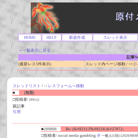
HOME
HELP
新規作成
スレッド表示
＜一覧表示に戻る
記事No
(最新レス5件表示)
スレッド内ページ移動 / << [
1
スレッドリスト
/ - /
レスフォームへ移動
■
(無題)
□投稿者/
(##)-()
親記事
引用
■269806
Re: (&#8211;ｳ&#8216;&#27072;
□投稿者/ social media gambling
＠
一般人(1回)-(2026/08/08(S