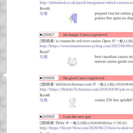
http://sfslimited.co.uk/payid-integration-which-casinos-na
Res46
prepaid visa for online
引用
pokies free spins no de
■269807
Im happy I now registered
□投稿者/ is comanche red river casino Open
＠
一般人(1回)-(
http://https://www.miamiautorecycling.com/2023/06/09/e
Res47
best canadian casino sit
引用
statesn casino guide c
■269808
Im glad I now registered
□投稿者/ skilzhr.techzenau.com
＠
一般人(1回)-(2026/08/08(S
http://https://Skilzhr.Techzenau.com/2026/04/06/jak-se-
Res48
casino 250 free spin&#
引用
■269809
I am the new guy
□投稿者/ Delia
＠
一般人(4回)-(2026/08/08(Sat) 17:08:45)
http://https://Secret-View.com/2026/06/25/how-to-deal-w